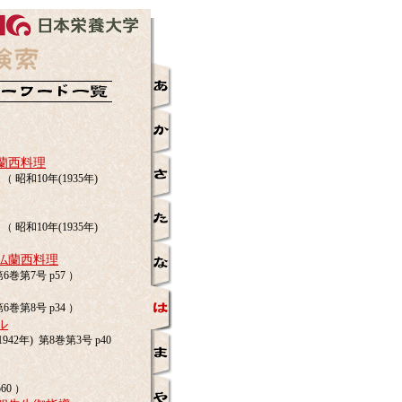
蘭西料理
昭和10年(1935年)
昭和10年(1935年)
仏蘭西料理
6巻第7号 p57 ）
6巻第8号 p34 ）
ル
2年) 第8巻第3号 p40
60 ）