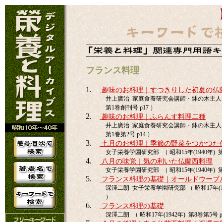
フランス料理
1.
趣味のお料理｜すつきりした初夏の仏
井上廣治 家庭食養研究会講師・鉢の木主人 （ 
第1巻創刊号 p17 ）
2.
趣味のお料理｜ふらんす料理二種
井上廣治 家庭食養研究会講師・鉢の木主人 （ 
第1巻第2号 p14 ）
3.
七月のお料理｜季節の野菜をつかつた
女子栄養学園研究部 （ 昭和15年(1940年) 第
4.
八月の味覚｜気の利いた仏蘭西料理
女子栄養学園研究部 （ 昭和15年(1940年) 第
5.
フランス料理の基礎｜オールドウーブ
深澤二朗 女子栄養学園研究部 （ 昭和17年(194
）
6.
フランス料理の基礎
深澤二朗 （ 昭和17年(1942年) 第8巻第5号 p