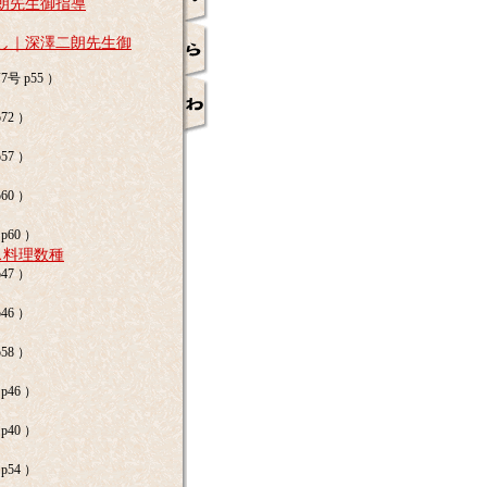
朗先生御指導
し｜深澤二朗先生御
号 p55 ）
72 ）
57 ）
60 ）
p60 ）
ス料理数種
47 ）
46 ）
58 ）
p46 ）
p40 ）
p54 ）