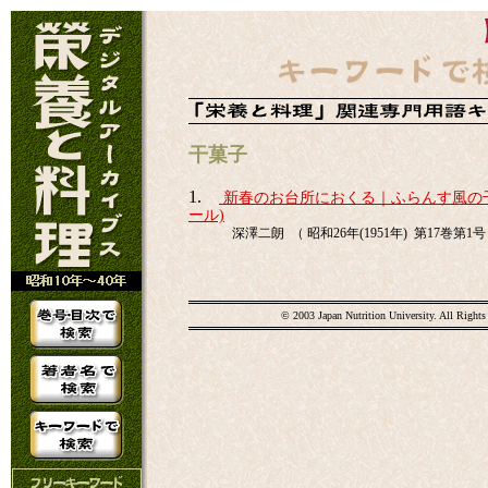
干菓子
1.
新春のお台所におくる｜ふらんす風の
ール)
深澤二朗 （ 昭和26年(1951年) 第17巻第1号 
© 2003 Japan Nutrition University. All Rights