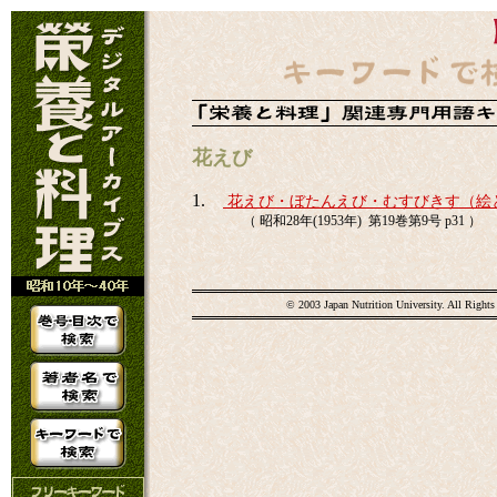
花えび
1.
花えび・ぼたんえび・むすびきす（絵
（ 昭和28年(1953年) 第19巻第9号 p31 ）
© 2003 Japan Nutrition University. All Rights