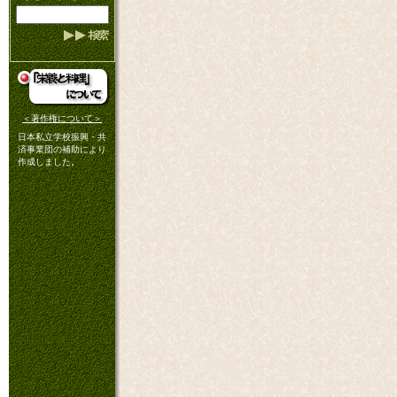
＜著作権について＞
日本私立学校振興・共
済事業団の補助により
作成しました。