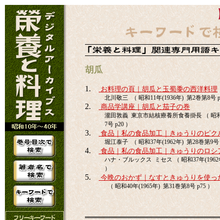
胡瓜
1.
お料理の頁｜胡瓜と玉蜀黍の西洋料理
北川敬三 （ 昭和11年(1936年) 第2巻第8号 p
2.
商品学講座｜胡瓜と茄子の巻
瀧田敦義 東京市結核療養所食養掛長 （ 昭和16
7号 p20 ）
3.
食品｜私の食品加工｜きゅうりのピク
堀江泰子 （ 昭和37年(1962年) 第28巻第9号 p
4.
食品｜私の食品加工｜きゅうりのロシ
ハナ・ブルックス ミセス （ 昭和37年(1962年)
）
5.
今晩のおかず｜なすときゅうりを使っ
（ 昭和40年(1965年) 第31巻第8号 p75 ）