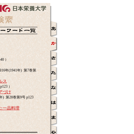
40 ）
年(1941年) 第7巻第
ルス
123 ）
アづけ
 第28巻第9号 p123
た一品料理