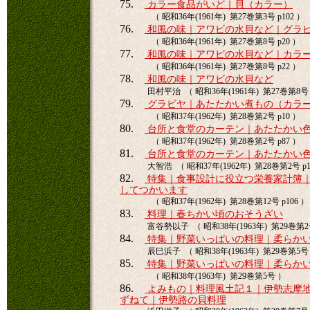
75.
カラー食品がいど｜貝（カラー）
（ 昭和36年(1961年) 第27巻第3号 p102 ）
76.
和風の味｜アワビの水貝など｜グラ
（ 昭和36年(1961年) 第27巻第8号 p20 ）
77.
和風の味｜アワビの水貝など｜カラ
（ 昭和36年(1961年) 第27巻第8号 p22 ）
78.
和風の味｜アワビの水貝など
田村平治 （ 昭和36年(1961年) 第27巻第8号 
79.
グラビヤ｜あたたかい煮もの（カラ
（ 昭和37年(1962年) 第28巻第2号 p10 ）
80.
台所と食堂のカーテン｜あたたかい
（ 昭和37年(1962年) 第28巻第2号 p87 ）
81.
台所と食堂のカーテン｜あたたかい
大智浩 （ 昭和37年(1962年) 第28巻第2号 p1
82.
特集｜食事設計に役立つ栄養家計簿
してつかいます
（ 昭和37年(1962年) 第28巻第12号 p106 ）
83.
料理｜春ちかい頃のおそうざい
富谷勢以子 （ 昭和38年(1963年) 第29巻第2号
84.
特集｜野菜いっぱいの料理｜柔らか
辰巳浜子 （ 昭和38年(1963年) 第29巻第5号 
85.
特集｜野菜いっぱいの料理｜柔らか
（ 昭和38年(1963年) 第29巻第5号 ）
86.
よみもの｜料理風土記１｜伊勢志摩
ずねて｜伊勢路の貝料理