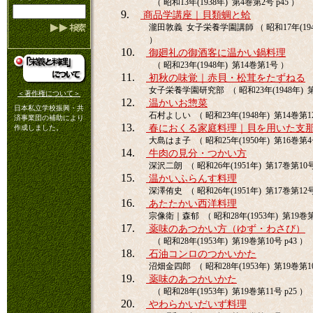
（ 昭和13年(1938年) 第4巻第2号 p45 ）
9.
商品学講座｜貝類蜩と蛤
瀧田敦義 女子栄養学園講師 （ 昭和17年(1942
）
10.
御廻礼の御酒客に温かい鍋料理
（ 昭和23年(1948年) 第14巻第1号 ）
11.
初秋の味覚｜赤貝・松茸をたずねる
女子栄養学園研究部 （ 昭和23年(1948年) 第1
＜著作権について＞
12.
温かいお惣菜
日本私立学校振興・共
石村よしい （ 昭和23年(1948年) 第14巻第12
済事業団の補助により
13.
春におくる家庭料理｜貝を用いた支
作成しました。
大島はま子 （ 昭和25年(1950年) 第16巻第4号
14.
牛肉の見分・つかい方
深沢二朗 （ 昭和26年(1951年) 第17巻第10号 
15.
温かいふらんす料理
深澤侑史 （ 昭和26年(1951年) 第17巻第12号
16.
あたたかい西洋料理
宗像衛｜森郁 （ 昭和28年(1953年) 第19巻第2
17.
薬味のあつかい方（ゆず・わさび）
（ 昭和28年(1953年) 第19巻第10号 p43 ）
18.
石油コンロのつかいかた
沼畑金四郎 （ 昭和28年(1953年) 第19巻第10
19.
薬味のあつかいかた
（ 昭和28年(1953年) 第19巻第11号 p25 ）
20.
やわらかいだいず料理