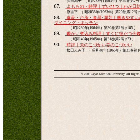
浜田滋子 （ 昭和38年(1963年) 第29巻第7号 p
87.
よももの・時評｜ずいひつ｜わが日
原吉平 （ 昭和38年(1963年) 第29巻第12号 p
88.
食品・台所・食器･園芸｜働きやすい
ダイニング・キッチン
（ 昭和39年(1964年) 第30巻第1号 p105 ）
89.
暖かい煮込み料理｜すぐに役だつ今
（ 昭和40年(1965年) 第31巻第2号 p73 ）
90.
時評｜夫のこづかい妻のこづかい
松田ふみ子 （ 昭和40年(1965年) 第31巻第10
© 2003 Japan Nutrition University. All Rights