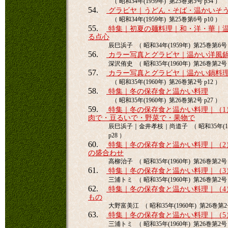
（ 昭和34年(1959年) 第25巻第5号 p54 ）
54.
グラビヤ｜うどん・そば・温かいそ
（ 昭和34年(1959年) 第25巻第6号 p10 ）
55.
特集｜初夏の麺料理｜和・洋・華｜
る点心
辰巳浜子 （ 昭和34年(1959年) 第25巻第6号 
56.
カラー写真とグラビヤ｜温かい洋風
深沢侑史 （ 昭和35年(1960年) 第26巻第2号 
57.
カラー写真とグラビヤ｜温かい鍋料
（ 昭和35年(1960年) 第26巻第2号 p12 ）
58.
特集｜冬の保存食と温かい料理
（ 昭和35年(1960年) 第26巻第2号 p27 ）
59.
特集｜冬の保存食と温かい料理｜（1
肉で・豆るいで・野菜で・果物で
辰巳浜子｜金井孝枝｜尚道子 （ 昭和35年(19
p28 ）
60.
特集｜冬の保存食と温かい料理｜（2
の盛合わせ
高柳治子 （ 昭和35年(1960年) 第26巻第2号 
61.
特集｜冬の保存食と温かい料理｜（3
三浦トミ （ 昭和35年(1960年) 第26巻第2号 
62.
特集｜冬の保存食と温かい料理｜（4
もの
大野富美江 （ 昭和35年(1960年) 第26巻第2号
63.
特集｜冬の保存食と温かい料理｜（5
三浦トミ （ 昭和35年(1960年) 第26巻第2号 