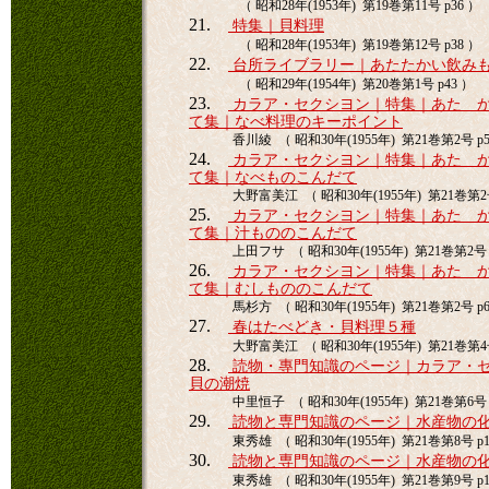
（ 昭和28年(1953年) 第19巻第11号 p36 ）
21.
特集｜貝料理
（ 昭和28年(1953年) 第19巻第12号 p38 ）
22.
台所ライブラリー｜あたたかい飲み
（ 昭和29年(1954年) 第20巻第1号 p43 ）
23.
カラア・セクシヨン｜特集｜あたゝ
て集｜なべ料理のキーポイント
香川綾 （ 昭和30年(1955年) 第21巻第2号 p5
24.
カラア・セクシヨン｜特集｜あたゝ
て集｜なべものこんだて
大野富美江 （ 昭和30年(1955年) 第21巻第2号
25.
カラア・セクシヨン｜特集｜あたゝ
て集｜汁もののこんだて
上田フサ （ 昭和30年(1955年) 第21巻第2号 
26.
カラア・セクシヨン｜特集｜あたゝ
て集｜むしもののこんだて
馬杉方 （ 昭和30年(1955年) 第21巻第2号 p6
27.
春はたべどき・貝料理５種
大野富美江 （ 昭和30年(1955年) 第21巻第4号
28.
読物・專門知識のページ｜カラア・
貝の潮焼
中里恒子 （ 昭和30年(1955年) 第21巻第6号 p
29.
読物と専門知識のページ｜水産物の化
東秀雄 （ 昭和30年(1955年) 第21巻第8号 p1
30.
読物と専門知識のページ｜水産物の化
東秀雄 （ 昭和30年(1955年) 第21巻第9号 p1