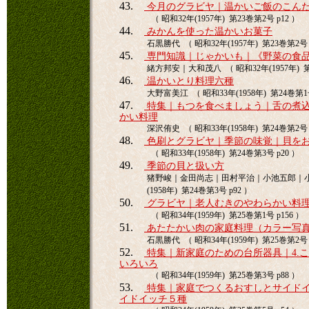
43.
今月のグラビヤ｜温かいご飯のこん
（ 昭和32年(1957年) 第23巻第2号 p12 ）
44.
みかんを使った温かいお菓子
石黒勝代 （ 昭和32年(1957年) 第23巻第2号 
45.
専門知識｜じゃかいも｜《野菜の食
緒方邦安｜大和茂八 （ 昭和32年(1957年) 第2
46.
温かいとり料理六種
大野富美江 （ 昭和33年(1958年) 第24巻第1号
47.
特集｜もつを食べましょう｜舌の煮
かい料理
深沢侑史 （ 昭和33年(1958年) 第24巻第2号 p
48.
色刷とグラビヤ｜季節の味覚｜貝を
（ 昭和33年(1958年) 第24巻第3号 p20 ）
49.
季節の貝と扱い方
猪野峻｜金田尚志｜田村平治｜小池五郎｜小林
(1958年) 第24巻第3号 p92 ）
50.
グラビヤ｜老人むきのやわらかい料
（ 昭和34年(1959年) 第25巻第1号 p156 ）
51.
あたたかい肉の家庭料理（カラー写
石黒勝代 （ 昭和34年(1959年) 第25巻第2号 
52.
特集｜新家庭のための台所器具｜4.
いろいろ
（ 昭和34年(1959年) 第25巻第3号 p88 ）
53.
特集｜家庭でつくるおすしとサイドイ
イドイッチ５種