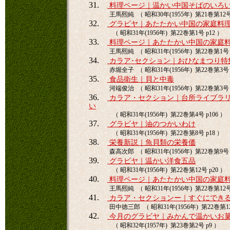
31.
料理ページ｜温かい中国そばのいろ
王馬熙純 （ 昭和30年(1955年) 第21巻第12号 
32.
グラビヤ｜あたたかい中国の家庭料
（ 昭和31年(1956年) 第22巻第1号 p12 ）
33.
料理ページ｜あたたかい中国の家庭
王馬熙純 （ 昭和31年(1956年) 第22巻第1号 
34.
カラア･セクション｜おひなまつり特
赤堀全子 （ 昭和31年(1956年) 第22巻第3号 
35.
食品衛生｜貝と中毒
河端俊治 （ 昭和31年(1956年) 第22巻第3号 p
36.
カラア・セクション｜台所ライブラ
い
（ 昭和31年(1956年) 第22巻第4号 p106 ）
37.
グラビヤ｜油のつかいわけ
（ 昭和31年(1956年) 第22巻第8号 p18 ）
38.
栄養新説｜魚貝類の栄養価
森高次郎 （ 昭和31年(1956年) 第22巻第9号 p
39.
グラビヤ｜温かい洋食五品
（ 昭和31年(1956年) 第22巻第12号 p20 ）
40.
料理ページ｜あたたかい中国の家庭
王馬熙純 （ 昭和31年(1956年) 第22巻第12号 
41.
カラア・セクションー｜すぐにでき
田中徳三郎 （ 昭和31年(1956年) 第22巻第12
42.
今月のグラビヤ｜みかんで温かいお
（ 昭和32年(1957年) 第23巻第2号 p9 ）