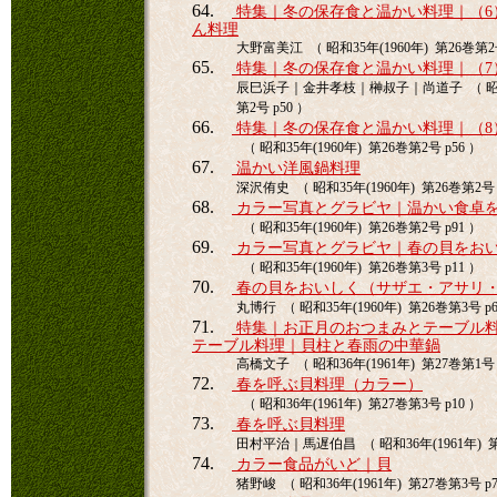
64.
特集｜冬の保存食と温かい料理｜（6
ん料理
大野富美江 （ 昭和35年(1960年) 第26巻第2号
65.
特集｜冬の保存食と温かい料理｜（7
辰巳浜子｜金井孝枝｜榊叔子｜尚道子 （ 昭和35
第2号 p50 ）
66.
特集｜冬の保存食と温かい料理｜（8
（ 昭和35年(1960年) 第26巻第2号 p56 ）
67.
温かい洋風鍋料理
深沢侑史 （ 昭和35年(1960年) 第26巻第2号 
68.
カラー写真とグラビヤ｜温かい食卓
（ 昭和35年(1960年) 第26巻第2号 p91 ）
69.
カラー写真とグラビヤ｜春の貝をお
（ 昭和35年(1960年) 第26巻第3号 p11 ）
70.
春の貝をおいしく（サザエ・アサリ
丸博行 （ 昭和35年(1960年) 第26巻第3号 p6
71.
特集｜お正月のおつまみとテーブル料
テーブル料理｜貝柱と春雨の中華鍋
高橋文子 （ 昭和36年(1961年) 第27巻第1号 
72.
春を呼ぶ貝料理（カラー）
（ 昭和36年(1961年) 第27巻第3号 p10 ）
73.
春を呼ぶ貝料理
田村平治｜馬遅伯昌 （ 昭和36年(1961年) 第2
74.
カラー食品がいど｜貝
猪野峻 （ 昭和36年(1961年) 第27巻第3号 p7