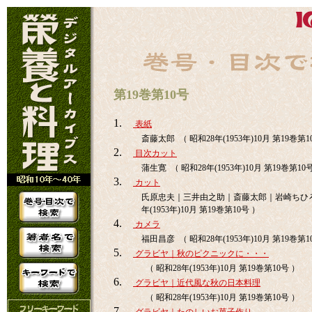
第19巻第10号
1.
表紙
斎藤太郎 （ 昭和28年(1953年)10月 第19巻第1
2.
目次カット
蒲生寛 （ 昭和28年(1953年)10月 第19巻第10
3.
カット
氏原忠夫｜三井由之助｜斎藤太郎｜岩崎ちひろ
年(1953年)10月 第19巻第10号 ）
4.
カメラ
福田昌彦 （ 昭和28年(1953年)10月 第19巻第1
5.
グラビヤ｜秋のピクニックに・・・
（ 昭和28年(1953年)10月 第19巻第10号 ）
6.
グラビヤ｜近代風な秋の日本料理
（ 昭和28年(1953年)10月 第19巻第10号 ）
7.