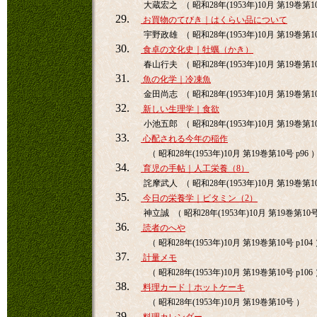
大蔵宏之 （ 昭和28年(1953年)10月 第19巻第10
29.
お買物のてびき｜はくらい品について
宇野政雄 （ 昭和28年(1953年)10月 第19巻第10
30.
食卓の文化史｜牡蠣（かき）
春山行夫 （ 昭和28年(1953年)10月 第19巻第10
31.
魚の化学｜冷凍魚
金田尚志 （ 昭和28年(1953年)10月 第19巻第10
32.
新しい生理学｜食欲
小池五郎 （ 昭和28年(1953年)10月 第19巻第10
33.
心配される今年の稲作
（ 昭和28年(1953年)10月 第19巻第10号 p96 
34.
育児の手帖｜人工栄養（8）
詫摩武人 （ 昭和28年(1953年)10月 第19巻第10
35.
今日の栄養学｜ビタミン（2）
神立誠 （ 昭和28年(1953年)10月 第19巻第10号 
36.
読者のへや
（ 昭和28年(1953年)10月 第19巻第10号 p104
37.
計量メモ
（ 昭和28年(1953年)10月 第19巻第10号 p106
38.
料理カード｜ホットケーキ
（ 昭和28年(1953年)10月 第19巻第10号 ）
39.