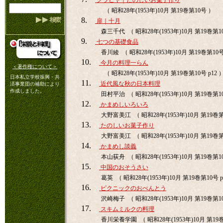
グラビヤ｜たのしいお菓子作り
（ 昭和28年(1953年)10月 第19巻第10号 ）
8.
扉｜十月
森三千代 （ 昭和28年(1953年)10月 第19巻第10
9.
七つの基礎食品
香川綾 （ 昭和28年(1953年)10月 第19巻第10号 
10.
今月の料理一らん
＜著作権について＞
（ 昭和28年(1953年)10月 第19巻第10号 p12 
日本私立学校振興・共
11.
近代風な秋の日本料理
済事業団の補助により
作成しました。
田村平治 （ 昭和28年(1953年)10月 第19巻第10
12.
かまめしいろいろ
大野富美江 （ 昭和28年(1953年)10月 第19巻第1
13.
たのしいお菓子作り
大野富美江 （ 昭和28年(1953年)10月 第19巻第1
14.
かまめし談義
本山荻舟 （ 昭和28年(1953年)10月 第19巻第10
15.
中国のおそうさい
葛英 （ 昭和28年(1953年)10月 第19巻第10号 p
16.
ピクニックのおべんとう
沢崎梅子 （ 昭和28年(1953年)10月 第19巻第10
17.
スキムミルクの料理
香川栄養学園 （ 昭和28年(1953年)10月 第19巻