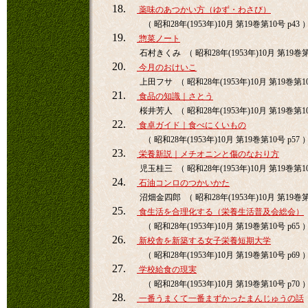
18.
薬味のあつかい方（ゆず・わさび）
（ 昭和28年(1953年)10月 第19巻第10号 p43 
19.
惣菜ノート
石村きくみ （ 昭和28年(1953年)10月 第19巻第1
20.
今月のおけいこ
上田フサ （ 昭和28年(1953年)10月 第19巻第10
21.
食品の知識｜さとう
桜井芳人 （ 昭和28年(1953年)10月 第19巻第10
22.
食卓ガイド｜食べにくいもの
（ 昭和28年(1953年)10月 第19巻第10号 p57 
23.
栄養新説｜メチオニンと傷のなおり方
児玉桂三 （ 昭和28年(1953年)10月 第19巻第10
24.
石油コンロのつかいかた
沼畑金四郎 （ 昭和28年(1953年)10月 第19巻第1
25.
食生活を合理化する（栄養生活普及会総会）
（ 昭和28年(1953年)10月 第19巻第10号 p65 
26.
新校舎を新築する女子栄養短期大学
（ 昭和28年(1953年)10月 第19巻第10号 p69 
27.
学校給食の現実
（ 昭和28年(1953年)10月 第19巻第10号 p70 
28.
一番うまくて一番まずかったまんじゅうの話