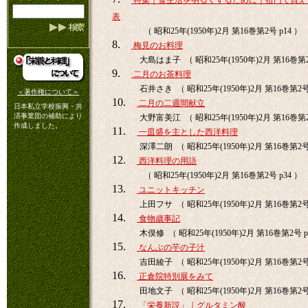
特集｜食生活を明るくするために｜拾円で買え
表
（ 昭和25年(1950年)2月 第16巻第2号 p14 ）
8.
梅見のお料理
大島はま子 （ 昭和25年(1950年)2月 第16巻第2
9.
二月のお茶料理
石井さき （ 昭和25年(1950年)2月 第16巻第2号 
＜著作権について＞
10.
二月の二週間献立
日本私立学校振興・共
済事業団の補助により
大野富美江 （ 昭和25年(1950年)2月 第16巻第2
作成しました。
11.
一皿盛を主とした西洋料理
深澤二朗 （ 昭和25年(1950年)2月 第16巻第2号 
12.
西洋料理の用語
（ 昭和25年(1950年)2月 第16巻第2号 p34 ）
13.
ユニットキッチン
上田フサ （ 昭和25年(1950年)2月 第16巻第2号 
14.
食物歳事記
木俣修 （ 昭和25年(1950年)2月 第16巻第2号 p
15.
なんぶの芋の子汁
吉田綾子 （ 昭和25年(1950年)2月 第16巻第2号 
16.
正倉院特別展をみて
田地文子 （ 昭和25年(1950年)2月 第16巻第2号 
17.
「栄養新説」｜グルタミン酸