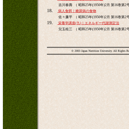
吉川春壽 （ 昭和25年(1950年)2月 第16巻第2号 
18.
病人食餌｜糖尿病の食物
佐々廉平 （ 昭和25年(1950年)2月 第16巻第2号 
19.
栄養学講座(九)｜エネルギー代謝測定法
兒玉桂三 （ 昭和25年(1950年)2月 第16巻第2号 
© 2003 Japan Nutrition University. All Rights R