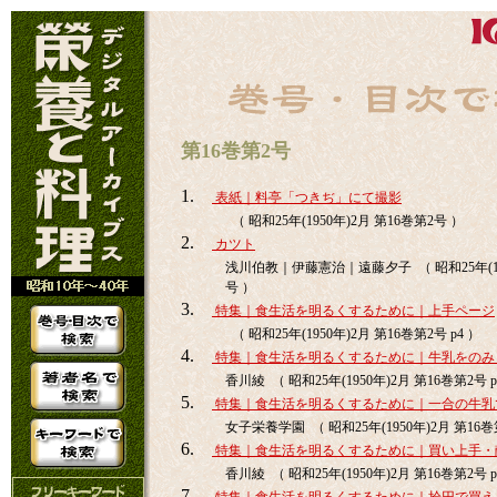
第16巻第2号
1.
表紙｜料亭「つきぢ」にて撮影
（ 昭和25年(1950年)2月 第16巻第2号 ）
2.
カツト
浅川伯教｜伊藤憲治｜遠藤夕子 （ 昭和25年(195
号 ）
3.
特集｜食生活を明るくするために｜上手ページ
（ 昭和25年(1950年)2月 第16巻第2号 p4 ）
4.
特集｜食生活を明るくするために｜牛乳をのみ
香川綾 （ 昭和25年(1950年)2月 第16巻第2号 p
5.
特集｜食生活を明るくするために｜一合の牛乳
女子栄養学園 （ 昭和25年(1950年)2月 第16巻第
6.
特集｜食生活を明るくするために｜買い上手・
香川綾 （ 昭和25年(1950年)2月 第16巻第2号 p
7.