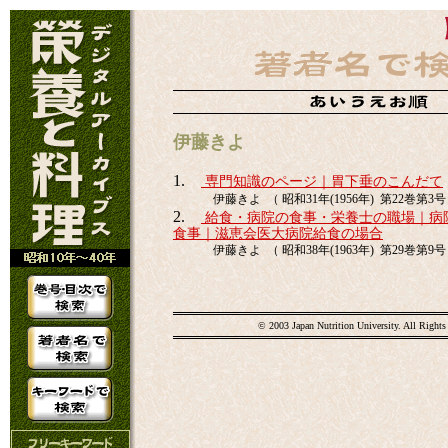
伊藤きよ
1.
専門知識のページ｜胃下垂のこんだて
伊藤きよ （ 昭和31年(1956年) 第22巻第3号 p
2.
給食・病院の食事・栄養士の職場｜病
食事｜滋恵会医大病院給食の場合
伊藤きよ （ 昭和38年(1963年) 第29巻第9号 p
© 2003 Japan Nutrition University. All Rights