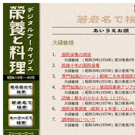
大礒敏雄
1.
国民栄養の現状
大礒敏雄 （ 昭和29年(1954年) 第20巻第6号 
2.
戦後十年の国民栄養
大礒敏雄 （ 昭和30年(1955年) 第21巻第7号 
3.
専門知識のページ｜昭和二九年度国民
大礒敏雄 （ 昭和30年(1955年) 第21巻第12号 
4.
専門知識のページ｜第四回東南アジア
大礒敏雄 （ 昭和31年(1956年) 第22巻第11号 
5.
読物｜船をのりかえるな（とびら）
大礒敏雄 （ 昭和32年(1957年) 第23巻第4号 
6.
国民栄養調査（昭和３１年度）におも
大礒敏雄 （ 昭和32年(1957年) 第23巻第11号 
7.
調理師法について
大礒敏雄 （ 昭和34年(1959年) 第25巻第2号 p