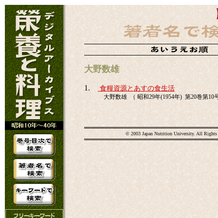
大野数雄
1.
食糧資源とあすの食生活
大野数雄 （ 昭和29年(1954年) 第20巻第10号 
© 2003 Japan Nutrition University. All Rights