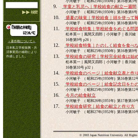
小河敏子 （ 昭和25年(1950年) 第16巻第5号 
9.
学童と乳児へ｜学校給食の献立一週間
小河敏子 （ 昭和25年(1950年) 第16巻第6号 
10.
盛夏の味覚｜学校給食｜頭を使って
小河敏子 （ 昭和25年(1950年) 第16巻第8号 
11.
学校給食特集｜学校給食をめぐる問
松本英一｜風間又四郎｜小河敏子｜香川綾 （ 昭
16巻第9号 p26 ）
＜著作権について＞
12.
学校給食特集｜たのしく給食を食べ
日本私立学校振興・共
小河敏子 （ 昭和25年(1950年) 第16巻第9号 
済事業団の補助により
13.
学校給食の研究｜学校完全給食は始
作成しました。
松本英一｜風間又四郎｜小河敏子｜香川綾 （ 昭
16巻第10号 p32 ）
14.
学校給食のページ｜給食献立表と作
小河敏子 （ 昭和25年(1950年) 第16巻第12号 
15.
学校給食のページ｜給食記念日をた
小河敏子 （ 昭和25年(1950年) 第16巻第12号 
16.
今月の給食献立
小河敏子 （ 昭和26年(1951年) 第17巻第10号 
17.
学校給食研究｜給食の献立と作り方
小河敏子 （ 昭和27年(1952年) 第18巻第10号 
© 2003 Japan Nutrition University. All Rights