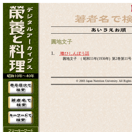
圓地文子
1.
喰ひしんぼう話
圓地文子 （ 昭和11年(1936年) 第2巻第11号 
© 2003 Japan Nutrition University. All Rights